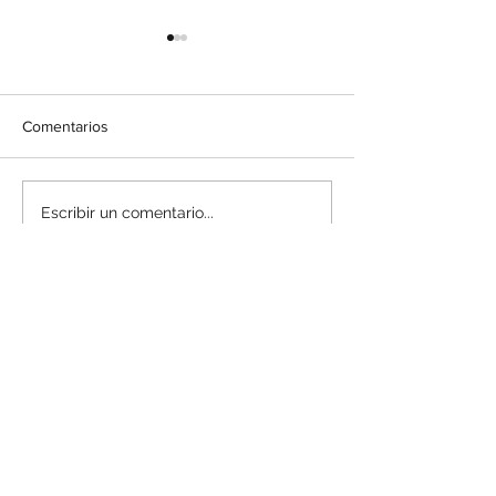
Comentarios
Estas son las 4 P a tener
Proptech: La clav
Escribir un comentario...
en cuenta en el marketing
futuro de las inv
inmobiliario
inmobiliarias